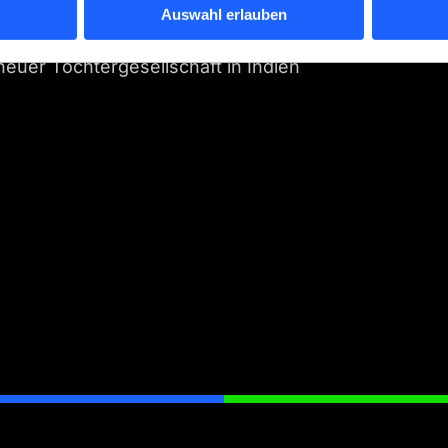
 der SIAT 2026 in Pune, Indien
Auswahl erlauben
ango Pte. Ltd.
neuer Tochtergesellschaft in Indien