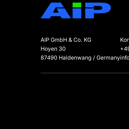
AIP GmbH & Co. KG
Kon
Hoyen 30
+4
87490
Haldenwang / Germany
inf