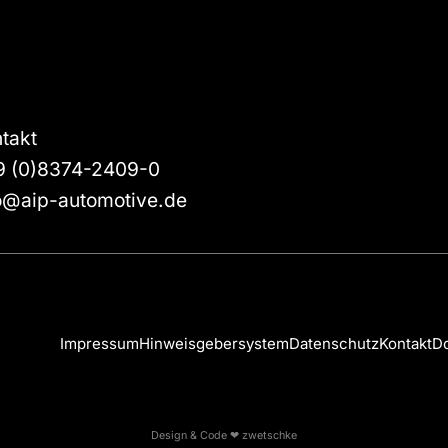
takt
9 (0)8374-2409-0
o@aip-automotive.de
Impressum
Hinweisgebersystem
Datenschutz
Kontakt
D
Design & Code ❤
zwetschke