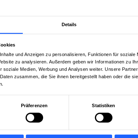
aniker (m/w/d) - 2027
/d)
Details
 - Wackersdorf
Elektrotechnik / Entwicklung
g eines PEMS-Systems für Motorrad-RDE-Anwendun
Cookies
sterarbeit: Cybersecurity
nhalte und Anzeigen zu personalisieren, Funktionen für soziale
asterarbeit: Messtechnik PlugIn
Website zu analysieren. Außerdem geben wir Informationen zu I
r soziale Medien, Werbung und Analysen weiter. Unsere Partner
 Daten zusammen, die Sie ihnen bereitgestellt haben oder die s
n.
AkkS-Akkreditierung
lusters HZwo
Präferenzen
Statistiken
für die Forschung
dSPACE stärken Automotive-Tests
novation für die Elektromobilität
AIP in Haldenwang