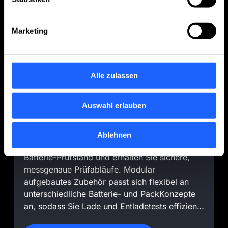
Marketing
Alle zulassen
Ladeinfrastruktur für
Auswahl erlauben
Fahrzeugbatterien
Sie verbinden HV-Ladeeinheiten und
Ablehnen
Kommunikationsschnittstellen direkt mit Ihrem
Batterie-Prüfstand und erhalten Sie sichere,
messgenaue Prüfabläufe. Modular
aufgebautes Zubehör passt sich flexibel an
unterschiedliche Batterie- und PackKonzepte
an, sodass Sie Lade und Entladetests effizient
durchführen können. Durch die lückenlose