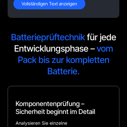
Integration reduzieren Sie Stillstandszeiten und
Vollständigen Text anzeigen
steigern die Qualität Ihrer Entwicklungszyklen.
Batterieprüftechnik
für jede
Entwicklungsphase –
vom
Pack bis zur kompletten
Batterie.
Komponentenprüfung –
Sicherheit beginnt im Detail
Analysieren Sie einzelne