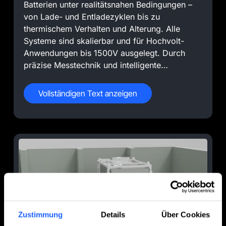
Batterien unter realitätsnahen Bedingungen –
von Lade- und Entladezyklen bis zu
thermischem Verhalten und Alterung. Alle
Systeme sind skalierbar und für Hochvolt-
Anwendungen bis 1500V ausgelegt. Durch
präzise Messtechnik und intelligente
Automatisierung erfassen Sie verlässliche
Daten für Effizienz, Lebensdauer und
Vollständigen Text anzeigen
Performance.
Zustimmung
Details
Über Cookies