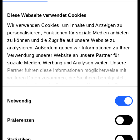
Diese Webseite verwendet Cookies
Batteriesicherheit testen
Wir verwenden Cookies, um Inhalte und Anzeigen zu
personalisieren, Funktionen für soziale Medien anbieten
Simulieren Sie Kurzschluss-, Überlast- und
zu können und die Zugriffe auf unsere Website zu
Crushtests unter kontrollierten
analysieren. Außerdem geben wir Informationen zu Ihrer
Laborbedingungen. Integrierte
Verwendung unserer Website an unsere Partner für
Sicherheitseinrichtungen, thermisches
soziale Medien, Werbung und Analysen weiter. Unsere
Management und automatische
Partner führen diese Informationen möglicherweise mit
Abschaltmechanismen gewährleisten einen
weiteren Daten zusammen, die Sie ihnen bereitgestellt
sicheren Betrieb in jeder Prüfphase. So prüfen
haben oder die sie im Rahmen Ihrer Nutzung der Dienste
Sie Batterien zuverlässig, reproduzierbar und
gesammelt haben.
normkonform – mit maximalem Schutz für
Einwilligungsauswahl
Vollständigen Text anzeigen
Notwendig
Personal, Prüfling und Anlage.
Präferenzen
Statistiken